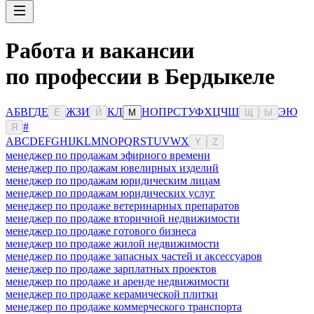
Работа и вакансии
по профессии в Бердыкеле
А
Б
В
Г
Д
Е
Ж
З
И
К
Л
Н
О
П
Р
С
Т
У
Ф
Х
Ц
Ч
Ш
Э
Ю
Ё
Й
М
Щ
Ы
#
Я
A
B
C
D
E
F
G
H
I
J
K
L
M
N
O
P
Q
R
S
T
U
V
W
X
Y
Z
менеджер по продажам эфирного времени
менеджер по продажам ювелирных изделий
менеджер по продажам юридическим лицам
менеджер по продажам юридических услуг
менеджер по продаже ветеринарных препаратов
менеджер по продаже вторичной недвижимости
менеджер по продаже готового бизнеса
менеджер по продаже жилой недвижимости
менеджер по продаже запасных частей и аксессуаров
менеджер по продаже зарплатных проектов
менеджер по продаже и аренде недвижимости
менеджер по продаже керамической плитки
менеджер по продаже коммерческого транспорта