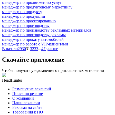
менеджер по продвижению услуг
менеджер по продуктовому маркетингу
менеджер по продукту
менеджер по продукции
менеджер по проектированию
менеджер по производству
менеджер по производству рекламных материалов
менеджер по производству рекламы
менеджер по прокату автомобилей
менеджер по работе с VIP-клиентами
В начало
29
30
31
32
33
...
47
дальше
Скачайте приложение
Чтобы получать уведомления о приглашениях мгновенно
HeadHunter
Размещение вакансий
Поиск по резюме
О компании
Наши вакансии
Реклама на сайте
Требования к ПО