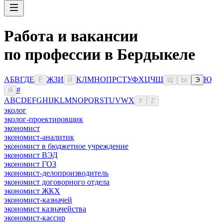
Работа и вакансии
по профессии в Бердыкеле
А
Б
В
Г
Д
Е
Ж
З
И
К
Л
М
Н
О
П
Р
С
Т
У
Ф
Х
Ц
Ч
Ш
Ю
Ё
Й
Щ
Ы
Э
#
Я
A
B
C
D
E
F
G
H
I
J
K
L
M
N
O
P
Q
R
S
T
U
V
W
X
Y
Z
эколог
эколог-проектировщик
экономист
экономист-аналитик
экономист в бюджетное учреждение
экономист ВЭД
экономист ГОЗ
экономист-делопроизводитель
экономист договорного отдела
экономист ЖКХ
экономист-казначей
экономист казначейства
экономист-кассир