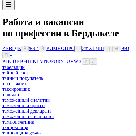
Работа и вакансии
по профессии в Бердыкеле
А
Б
В
Г
Д
Е
Ж
З
И
К
Л
М
Н
О
П
Р
С
У
Ф
Х
Ц
Ч
Ш
Э
Ю
Ё
Й
Т
Щ
Ы
#
Я
A
B
C
D
E
F
G
H
I
J
K
L
M
N
O
P
Q
R
S
T
U
V
W
X
Y
Z
табельщик
тайный гость
тайный покупатель
такелажник
таксировщик
тальман
таможенный аналитик
таможенный брокер
таможенный декларант
таможенный специалист
тампопечатник
танцовщица
танцовщица go-go