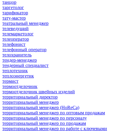
танцор
таргетолог
тарификатор
тату-мастер
театральный менеджер
телеведущий
телемаркетолог
телеоператор
телефонист
телефонный оператор
телохранитель
тендер-менеджер
тендерный специалист
теплотехник
теплоэнергетик
термист
термоотделочник
термоотделочник швейных изделий
территориальный директор
территориальный менеджер
территориальный менеджер (HoReCa)
территориальный менеджер по оптовым продажам
территориальный менеджер по персоналу
территориальный менеджер по продажам
территориальный менеджер по работе с ключевыми