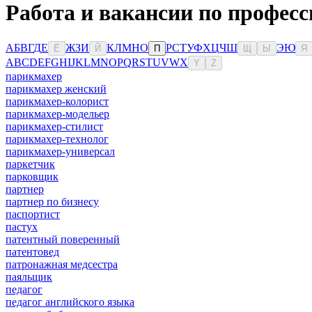
Работа и вакансии по профес
А
Б
В
Г
Д
Е
Ж
З
И
К
Л
М
Н
О
Р
С
Т
У
Ф
Х
Ц
Ч
Ш
Э
Ю
Ё
Й
П
Щ
Ы
Я
A
B
C
D
E
F
G
H
I
J
K
L
M
N
O
P
Q
R
S
T
U
V
W
X
Y
Z
парикмахер
парикмахер женский
парикмахер-колорист
парикмахер-модельер
парикмахер-стилист
парикмахер-технолог
парикмахер-универсал
паркетчик
парковщик
партнер
партнер по бизнесу
паспортист
пастух
патентный поверенный
патентовед
патронажная медсестра
паяльщик
педагог
педагог английского языка