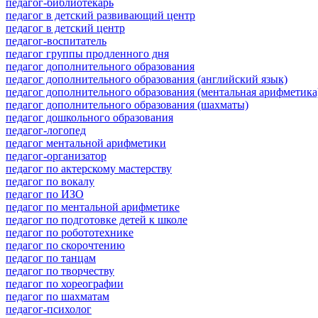
педагог-библиотекарь
педагог в детский развивающий центр
педагог в детский центр
педагог-воспитатель
педагог группы продленного дня
педагог дополнительного образования
педагог дополнительного образования (английский язык)
педагог дополнительного образования (ментальная арифметика
педагог дополнительного образования (шахматы)
педагог дошкольного образования
педагог-логопед
педагог ментальной арифметики
педагог-организатор
педагог по актерскому мастерству
педагог по вокалу
педагог по ИЗО
педагог по ментальной арифметике
педагог по подготовке детей к школе
педагог по робототехнике
педагог по скорочтению
педагог по танцам
педагог по творчеству
педагог по хореографии
педагог по шахматам
педагог-психолог