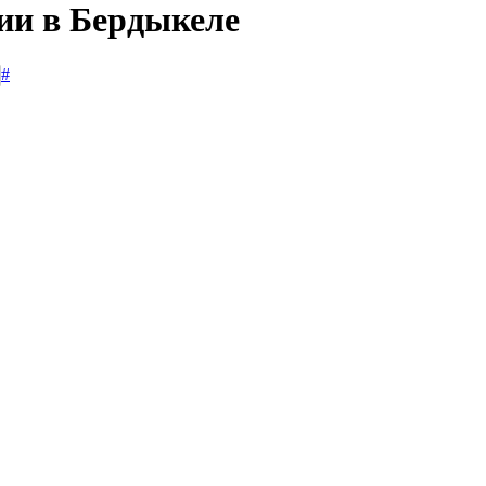
сии в Бердыкеле
#