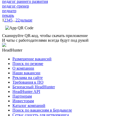
педагог раннего развития
педагог-тренер
педиатр
пекарь
1
2
3
4
5
...
22
дальше
Сканируйте QR-код, чтобы скачать приложение
И чаты с работодателями всегда будут под рукой
HeadHunter
Размещение вакансий
Поиск по резюме
О компании
Наши вакансии
Реклама на сайте
Требования к ПО
Безопасный HeadHunter
HeadHunter API
Партнерам
Инвесторам
Каталог компаний
Поиск по вакансиям в Бердыкеле
Сетка: соцсеть для нетворкинга