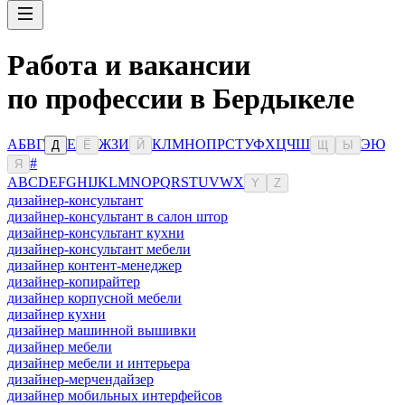
Работа и вакансии
по профессии в Бердыкеле
А
Б
В
Г
Е
Ж
З
И
К
Л
М
Н
О
П
Р
С
Т
У
Ф
Х
Ц
Ч
Ш
Э
Ю
Д
Ё
Й
Щ
Ы
#
Я
A
B
C
D
E
F
G
H
I
J
K
L
M
N
O
P
Q
R
S
T
U
V
W
X
Y
Z
дизайнер-консультант
дизайнер-консультант в салон штор
дизайнер-консультант кухни
дизайнер-консультант мебели
дизайнер контент-менеджер
дизайнер-копирайтер
дизайнер корпусной мебели
дизайнер кухни
дизайнер машинной вышивки
дизайнер мебели
дизайнер мебели и интерьера
дизайнер-мерчендайзер
дизайнер мобильных интерфейсов