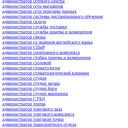
администратор сетевого центра
администратор сети магазинов
администратор сети передачи данных
администратор системы дистанционного обучения
администратор склада
администратор службы доставки
администратор службы приема и размещения
администратор смены
администратор со знанием английского языка
администратор СПиР
администратор спортивного комплекса
администратор стойки приема и размещения
администратор столовой
администратор стоматологии
администратор стоматологической клиники
администратор студии
администратор студии загара
администратор студии йоги
администратор студии маникюра
администратор СУБД
администратор театра
администратор торгового зала
администратор торгового комплекса
администратор торговой точки
администратор транспортного отдела