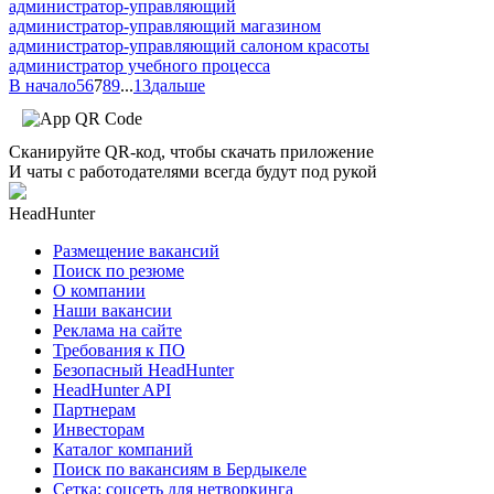
администратор-управляющий
администратор-управляющий магазином
администратор-управляющий салоном красоты
администратор учебного процесса
В начало
5
6
7
8
9
...
13
дальше
Сканируйте QR-код, чтобы скачать приложение
И чаты с работодателями всегда будут под рукой
HeadHunter
Размещение вакансий
Поиск по резюме
О компании
Наши вакансии
Реклама на сайте
Требования к ПО
Безопасный HeadHunter
HeadHunter API
Партнерам
Инвесторам
Каталог компаний
Поиск по вакансиям в Бердыкеле
Сетка: соцсеть для нетворкинга