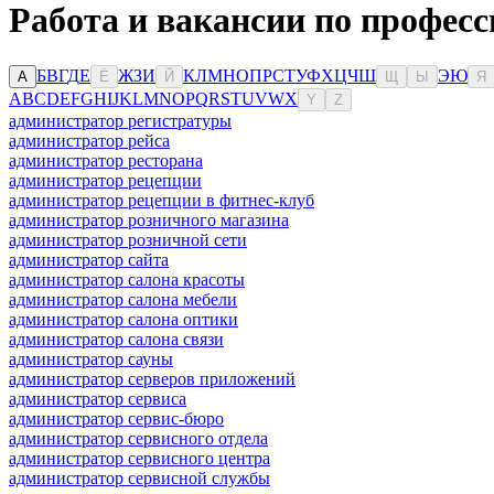
Работа и вакансии по профес
Б
В
Г
Д
Е
Ж
З
И
К
Л
М
Н
О
П
Р
С
Т
У
Ф
Х
Ц
Ч
Ш
Э
Ю
А
Ё
Й
Щ
Ы
Я
A
B
C
D
E
F
G
H
I
J
K
L
M
N
O
P
Q
R
S
T
U
V
W
X
Y
Z
администратор регистратуры
администратор рейса
администратор ресторана
администратор рецепции
администратор рецепции в фитнес-клуб
администратор розничного магазина
администратор розничной сети
администратор сайта
администратор салона красоты
администратор салона мебели
администратор салона оптики
администратор салона связи
администратор сауны
администратор серверов приложений
администратор сервиса
администратор сервис-бюро
администратор сервисного отдела
администратор сервисного центра
администратор сервисной службы