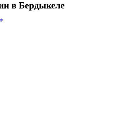
сии в Бердыкеле
#