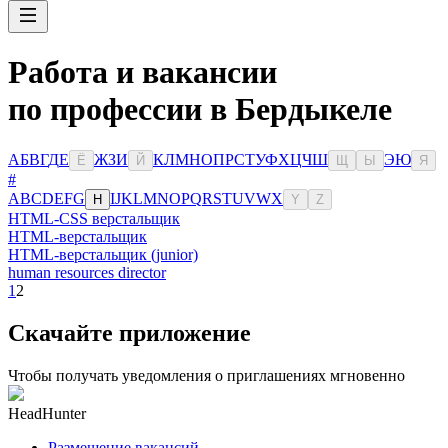
Работа и вакансии
по профессии в Бердыкеле
А
Б
В
Г
Д
Е
Ж
З
И
К
Л
М
Н
О
П
Р
С
Т
У
Ф
Х
Ц
Ч
Ш
Э
Ю
Ё
Й
Щ
Ы
Я
#
A
B
C
D
E
F
G
I
J
K
L
M
N
O
P
Q
R
S
T
U
V
W
X
H
Y
Z
HTML-CSS верстальщик
HTML-верстальщик
HTML-верстальщик (junior)
human resources director
1
2
Скачайте приложение
Чтобы получать уведомления о приглашениях мгновенно
HeadHunter
Размещение вакансий