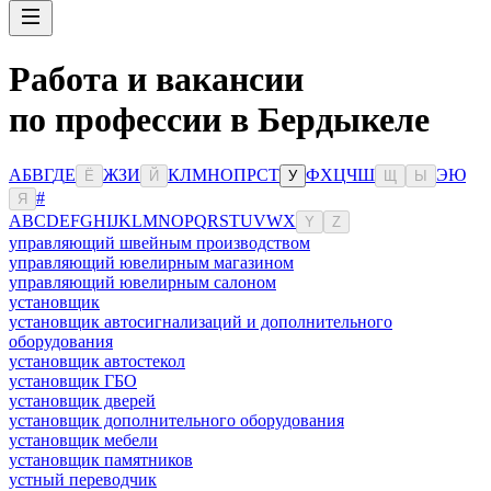
Работа и вакансии
по профессии в Бердыкеле
А
Б
В
Г
Д
Е
Ж
З
И
К
Л
М
Н
О
П
Р
С
Т
Ф
Х
Ц
Ч
Ш
Э
Ю
Ё
Й
У
Щ
Ы
#
Я
A
B
C
D
E
F
G
H
I
J
K
L
M
N
O
P
Q
R
S
T
U
V
W
X
Y
Z
управляющий швейным производством
управляющий ювелирным магазином
управляющий ювелирным салоном
установщик
установщик автосигнализаций и дополнительного
оборудования
установщик автостекол
установщик ГБО
установщик дверей
установщик дополнительного оборудования
установщик мебели
установщик памятников
устный переводчик