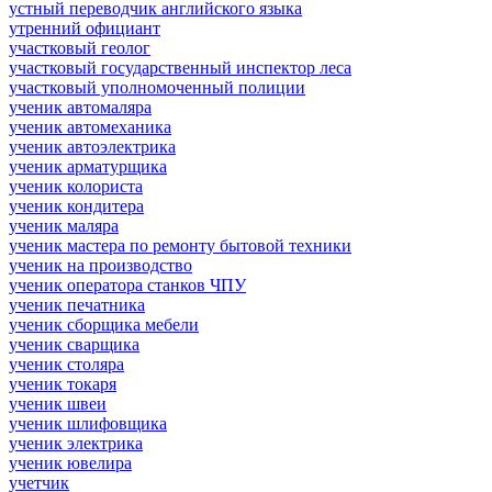
устный переводчик английского языка
утренний официант
участковый геолог
участковый государственный инспектор леса
участковый уполномоченный полиции
ученик автомаляра
ученик автомеханика
ученик автоэлектрика
ученик арматурщика
ученик колориста
ученик кондитера
ученик маляра
ученик мастера по ремонту бытовой техники
ученик на производство
ученик оператора станков ЧПУ
ученик печатника
ученик сборщика мебели
ученик сварщика
ученик столяра
ученик токаря
ученик швеи
ученик шлифовщика
ученик электрика
ученик ювелира
учетчик