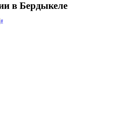
сии в Бердыкеле
#