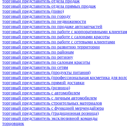
торговый представитель отдела продаж
торговый представитель отдела прямых продаж
торговый представитель (пиво)
торговый представитель по городу
торговый представитель по недвижимости
торговый представитель по продаже автозапчастей
торговый представитель по работе с корпоративными клиента
торговый представитель по работе с салонами красоты
торговый представитель по работе с сетевыми клиентами
торговый представитель по развитию территории
торговый представитель по районам
торговый представитель по региону
торговый представитель по салонам красоты
торговый представитель по сетям
торговый представитель (продукты питания)
торговый представитель (профессиональная косметика для воло
торговый представитель прямой доставки
торговый представитель (розница)
торговый представитель с автомобилем
торговый представитель с личным автомобилем
торговый представитель строительных материалов
торговый представитель с функцией мерчендайзера
торговый представитель (традиционная розница)
торговый представитель эксклюзивной команды
торцовщик