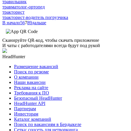
травильщик
травматолог-ортопед
тракторист
тракторист-водитель погрузчика
В начало
5
6
7
8
9
дальше
Сканируйте QR-код, чтобы скачать приложение
И чаты с работодателями всегда будут под рукой
HeadHunter
Размещение вакансий
Поиск по резюме
О компании
Наши вакансии
Реклама на сайте
Требования к ПО
Безопасный HeadHunter
HeadHunter API
Партнерам
Инвесторам
Каталог компаний
Поиск по вакансиям в Бердыкеле
Сетка: соцсеть для нетворкинга