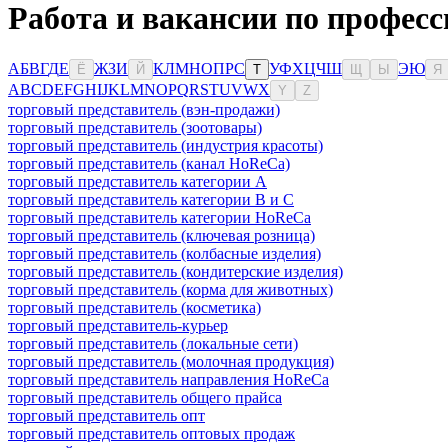
Работа и вакансии по профес
А
Б
В
Г
Д
Е
Ж
З
И
К
Л
М
Н
О
П
Р
С
У
Ф
Х
Ц
Ч
Ш
Э
Ю
Ё
Й
Т
Щ
Ы
Я
A
B
C
D
E
F
G
H
I
J
K
L
M
N
O
P
Q
R
S
T
U
V
W
X
Y
Z
торговый представитель (вэн-продажи)
торговый представитель (зоотовары)
торговый представитель (индустрия красоты)
торговый представитель (канал HoReCa)
торговый представитель категории A
торговый представитель категории B и C
торговый представитель категории HoReCa
торговый представитель (ключевая розница)
торговый представитель (колбасные изделия)
торговый представитель (кондитерские изделия)
торговый представитель (корма для животных)
торговый представитель (косметика)
торговый представитель-курьер
торговый представитель (локальные сети)
торговый представитель (молочная продукция)
торговый представитель направления HoReCa
торговый представитель общего прайса
торговый представитель опт
торговый представитель оптовых продаж