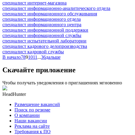
специалист интернет-магазина
специалист информационно-аналитического отдела
специалист информационного обслуживания
специалист информационного отдела
специалист информационного центра
специалист информационной поддержки
специалист информационной службы
специалист испытательной лаборатории
специалист кадрового делопроизводства
специалист кадровой службы
В начало
7
8
9
10
11
...
36
дальше
Скачайте приложение
Чтобы получать уведомления о приглашениях мгновенно
HeadHunter
Размещение вакансий
Поиск по резюме
О компании
Наши вакансии
Реклама на сайте
Требования к ПО