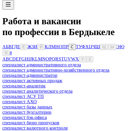
Работа и вакансии
по профессии в Бердыкеле
А
Б
В
Г
Д
Е
Ж
З
И
К
Л
М
Н
О
П
Р
Т
У
Ф
Х
Ц
Ч
Ш
Э
Ю
Ё
Й
С
Щ
Ы
#
Я
A
B
C
D
E
F
G
H
I
J
K
L
M
N
O
P
Q
R
S
T
U
V
W
X
Y
Z
специалист административного отдела
специалист административно-хозяйственного отдела
специалист-администратор
специалист активных продаж
специалист-аналитик
специалист аналитического отдела
специалист АСУ ТП
специалист АХО
специалист базы данных
специалист бухгалтерии
специалист бэк-офиса
специалист бюро пропусков
специалист валютного контроля