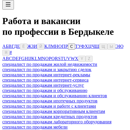
Работа и вакансии
по профессии в Бердыкеле
А
Б
В
Г
Д
Е
Ж
З
И
К
Л
М
Н
О
П
Р
Т
У
Ф
Х
Ц
Ч
Ш
Э
Ю
Ё
Й
С
Щ
Ы
#
Я
A
B
C
D
E
F
G
H
I
J
K
L
M
N
O
P
Q
R
S
T
U
V
W
X
Y
Z
специалист по продажам жилой недвижимости
специалист по продажам и закрытию сделок
специалист по продажам интернет-рекламы
специалист по продажам интернет-сервиса
специалист по продажам интернет-услуг
специалист по продажам и обслуживанию
специалист по продажам и обслуживанию клиентов
специалист по продажам ипотечных продуктов
специалист по продажам и работе с клиентами
специалист по продажам корпоративным клиентам
специалист по продажам кредитных продуктов
специалист по продажам лабораторного оборудования
специалист по продажам мебели