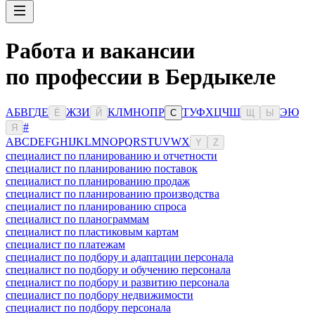
Работа и вакансии
по профессии в Бердыкеле
А
Б
В
Г
Д
Е
Ж
З
И
К
Л
М
Н
О
П
Р
Т
У
Ф
Х
Ц
Ч
Ш
Э
Ю
Ё
Й
С
Щ
Ы
#
Я
A
B
C
D
E
F
G
H
I
J
K
L
M
N
O
P
Q
R
S
T
U
V
W
X
Y
Z
специалист по планированию и отчетности
специалист по планированию поставок
специалист по планированию продаж
специалист по планированию производства
специалист по планированию спроса
специалист по планограммам
специалист по пластиковым картам
специалист по платежам
специалист по подбору и адаптации персонала
специалист по подбору и обучению персонала
специалист по подбору и развитию персонала
специалист по подбору недвижимости
специалист по подбору персонала