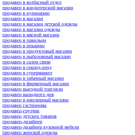
продавец в колбасный отдел
продавец в кондитерский магазин
продавец в кулинарию
продавец в магазин
продавец в магазин детской одежды
продавец в магазин одежды
продавец в мясной магазин
продавец в павильон
продавец в пекарню
продавец в продуктовый магазин
продавец в рыболовный магазин
продавец в салон связи
продавец в секонд-хенд
продавец в супермаркет
продавец в табачный магазин
продавец в фирменный магазин
продавец выездной торговли
продавец выходного дня
продавец в ювелирный магазин
продавец гастронома
продавец-грузчик
продавец детских товаров
продавец-дизайнер
продавец-дизайнер кухонной мебели
продавец женской одежды