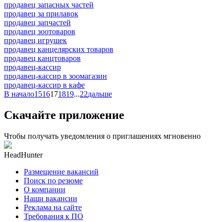
продавец запасных частей
продавец за прилавок
продавец запчастей
продавец зоотоваров
продавец игрушек
продавец канцелярских товаров
продавец канцтоваров
продавец-кассир
продавец-кассир в зоомагазин
продавец-кассир в кафе
В начало
15
16
17
18
19
...
22
дальше
Скачайте приложение
Чтобы получать уведомления о приглашениях мгновенно
HeadHunter
Размещение вакансий
Поиск по резюме
О компании
Наши вакансии
Реклама на сайте
Требования к ПО