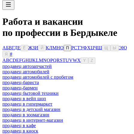
Работа и вакансии
по профессии в Бердыкеле
А
Б
В
Г
Д
Е
Ж
З
И
К
Л
М
Н
О
Р
С
Т
У
Ф
Х
Ц
Ч
Ш
Э
Ю
Ё
Й
П
Щ
Ы
#
Я
A
B
C
D
E
F
G
H
I
J
K
L
M
N
O
P
Q
R
S
T
U
V
W
X
Y
Z
продавец автозапчастей
продавец автомобилей
продавец автомобилей с пробегом
продавец-бариста
продавец-бармен
продавец бытовой техники
продавец в вейп шоп
продавец в гипермаркет
продавец в детский магазин
продавец в зоомагазин
продавец в интернет-магазин
продавец в кафе
продавец в киоск