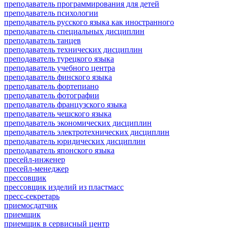
преподаватель программирования для детей
преподаватель психологии
преподаватель русского языка как иностранного
преподаватель специальных дисциплин
преподаватель танцев
преподаватель технических дисциплин
преподаватель турецкого языка
преподаватель учебного центра
преподаватель финского языка
преподаватель фортепиано
преподаватель фотографии
преподаватель французского языка
преподаватель чешского языка
преподаватель экономических дисциплин
преподаватель электротехнических дисциплин
преподаватель юридических дисциплин
преподаватель японского языка
пресейл-инженер
пресейл-менеджер
прессовщик
прессовщик изделий из пластмасс
пресс-секретарь
приемосдатчик
приемщик
приемщик в сервисный центр