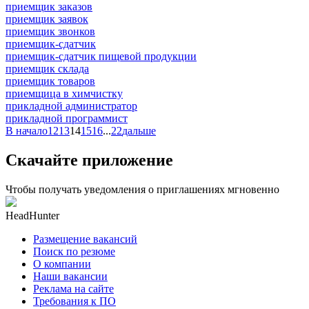
приемщик заказов
приемщик заявок
приемщик звонков
приемщик-сдатчик
приемщик-сдатчик пищевой продукции
приемщик склада
приемщик товаров
приемщица в химчистку
прикладной администратор
прикладной программист
В начало
12
13
14
15
16
...
22
дальше
Скачайте приложение
Чтобы получать уведомления о приглашениях мгновенно
HeadHunter
Размещение вакансий
Поиск по резюме
О компании
Наши вакансии
Реклама на сайте
Требования к ПО