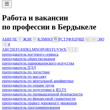
Работа и вакансии
по профессии в Бердыкеле
А
Б
В
Г
Д
Е
Ж
З
И
К
Л
М
Н
О
Р
С
Т
У
Ф
Х
Ц
Ч
Ш
Э
Ю
Ё
Й
П
Щ
Ы
#
Я
A
B
C
D
E
F
G
H
I
J
K
L
M
N
O
P
Q
R
S
T
U
V
W
X
Y
Z
преподаватель ногтевого сервиса
преподаватель обществознания
преподаватель парикмахерского искусства
преподаватель ПДД
преподаватель по логистике
преподаватель по массажу
преподаватель по ментальной арифметике
преподаватель по охране труда
преподаватель по подготовке к IELTS
преподаватель по промышленной безопасности
преподаватель по финансовой грамотности
преподаватель правил дорожного движения
преподаватель программирования