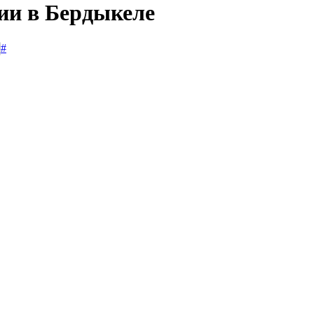
сии в Бердыкеле
#