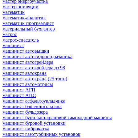
мастер энергоучастка
мастер эпиляции
математик
математик-аналитик
математик-программист
материальный бухгалтер
матрос
матрос-спасатель
машинист
машинист автовышки
машинист автогидроподъемника
машинист автогрейдера
машинист автогрейдера дз 98
машинист автокрана
машинист автокрана (25 тонн)
машинист автомотрисы
машинист АГП
машинист АПС
машинист асфальтоукладчика
машинист башенного крана
машинист бульдозера
машинист бурильно-крановой самоходной машины
машинист буровой установки
машинист виброкатка
машинист газотурбинных установок