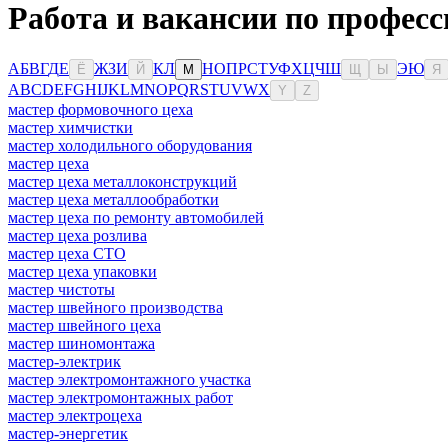
Работа и вакансии по профес
А
Б
В
Г
Д
Е
Ж
З
И
К
Л
Н
О
П
Р
С
Т
У
Ф
Х
Ц
Ч
Ш
Э
Ю
Ё
Й
М
Щ
Ы
Я
A
B
C
D
E
F
G
H
I
J
K
L
M
N
O
P
Q
R
S
T
U
V
W
X
Y
Z
мастер формовочного цеха
мастер химчистки
мастер холодильного оборудования
мастер цеха
мастер цеха металлоконструкций
мастер цеха металлообработки
мастер цеха по ремонту автомобилей
мастер цеха розлива
мастер цеха СТО
мастер цеха упаковки
мастер чистоты
мастер швейного производства
мастер швейного цеха
мастер шиномонтажа
мастер-электрик
мастер электромонтажного участка
мастер электромонтажных работ
мастер электроцеха
мастер-энергетик