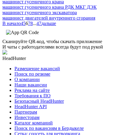
машинист гусеничного крана
машинист гусеничного крана РДК МКГ ДЭК
машинист гусеничного экскаватора
машинист двигателей внутреннего сгорания
В начало
4
5
6
7
8
...
47
дальше
Сканируйте QR-код, чтобы скачать приложение
И чаты с работодателями всегда будут под рукой
HeadHunter
Размещение вакансий
Поиск по резюме
О компании
Наши вакансии
Реклама на сайте
Требования к ПО
Безопасный HeadHunter
HeadHunter API
Партнерам
Инвесторам
Каталог компаний
Поиск по вакансиям в Бердыкеле
Сетка: соцсеть для нетворкинга