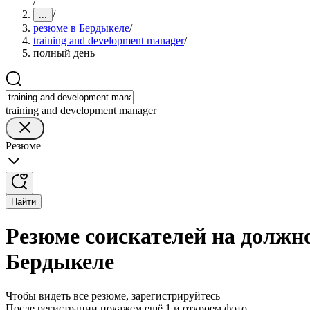
/
/
...
резюме в Бердыкеле
/
training and development manager
/
полный день
training and development manager
Резюме
Найти
Резюме соискателей на должно
Бердыкеле
Чтобы видеть все резюме, зарегистрируйтесь
После регистрации покажем ещё 1 и откроем фото