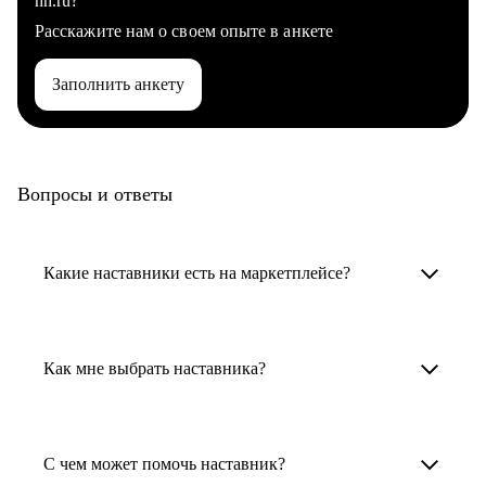
hh.ru?
Расскажите нам о своем опыте в анкете
Заполнить анкету
Вопросы и ответы
Какие наставники есть на маркетплейсе?
Карьерные наставники — это HR-
специалисты, карьерные консультанты,
Как мне выбрать наставника?
психологи, резюмерайтеры и менторы.
Умный поиск поможет в три клика выбрать
Менторы работают в ИТ, дизайне, других
наставника для достижения вашей цели.
С чем может помочь наставник?
узкоспециализированных сферах. Они