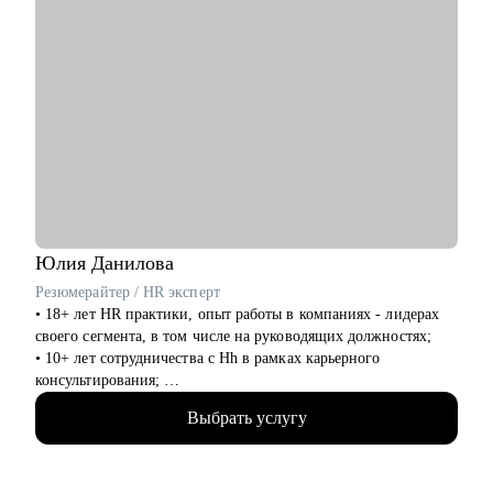
Юлия
Данилова
Резюмерайтер / HR эксперт
• 18+ лет HR практики, опыт работы в компаниях - лидерах
своего сегмента, в том числе на руководящих должностях;
• 10+ лет сотрудничества с Hh в рамках карьерного
консультирования;
• 3000+ составленных резюме для специалистов различного
Выбрать услугу
уровня и специализации;
• 500+ продуктивных карьерных консультаций, подготовки к
интервью и самопрезентации.