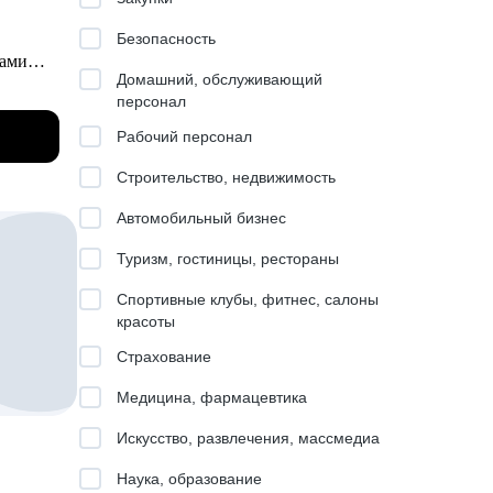
Безопасность
дами
Домашний, обслуживающий
персонал
и в т.ч.
Рабочий персонал
Строительство, недвижимость
ой опыт
Автомобильный бизнес
внутри
Туризм, гостиницы, рестораны
ах как
Спортивные клубы, фитнес, салоны
красоты
Страхование
Медицина, фармацевтика
Искусство, развлечения, массмедиа
лей
еры,
Наука, образование