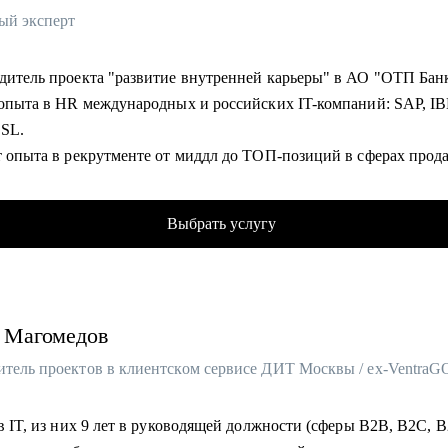
ый эксперт
• Руководитель проекта "развитие внутренней карьеры" в АО "ОТП Б
т опыта в HR международных и российских IT-компаний: SAP, I
SSL.
т опыта в рекрутменте от миддл до ТОП-позиций в сферах прод
, ИТ, разработки, технического консалтинга.
фицированный карьерный коуч и эксперт по оценке сильных ст
Выбрать услугу
 Hogan).
ла 10 000+ собеседований.
т в карьерном консультировании.
 часов карьерных консультаций, 100+ успешных кейсов по
Магомедов
ройству, 500+ кейсов по построению карьерного трека и смены
ии.
лиенты работают в крупнейших компаниях РФ: VK, Яндекс, Сбе
других.
 в IT, из них 9 лет в руководящей должности (сферы B2B, B2C, 