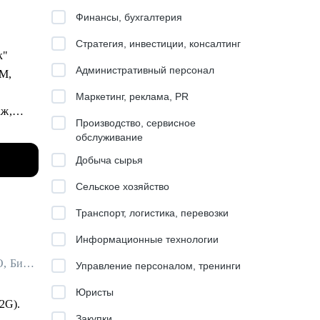
Финансы, бухгалтерия
Стратегия, инвестиции, консалтинг
анк"
Административный персонал
BM,
Маркетинг, реклама, PR
аж,
Производство, сервисное
обслуживание
орон
Добыча сырья
Сельское хозяйство
Транспорт, логистика, перевозки
Информационные технологии
Руководитель проектов в клиентском сервисе ДИТ Москвы / ex-VentraGO, Билайн
Управление персоналом, тренинги
ртех,
Юристы
B2G).
Закупки