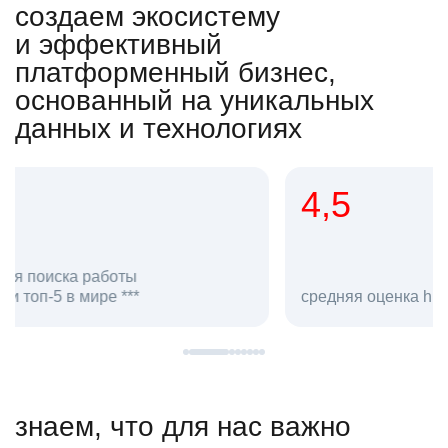
создаем экосистему
и эффективный
платформенный бизнес,
основанный на уникальных
данных и технологиях
4,5
20
сотруд
средняя оценка hh.ru как работодателя **
в hh.ru
знаем, что для нас важно