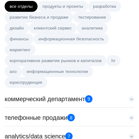
все отделы
продукты и проекты
разработка
развитие бизнеса и продажи
тестирование
дизайн
клиентский сервис
аналитика
финансы
информационная безопасность
маркетинг
корпоративное развитие рынков и капиталов
hr
axo
информационные технологии
юриспруденция
коммерческий департамент
9
Менеджер по работе с ключевыми клиентами (КАМ)
телефонные продажи
8
HeadHunter::Коммерческий департамент
6 авг. 2026
Менеджер по продажам крупному бизнесу
analytics/data science
з/п не указана
7