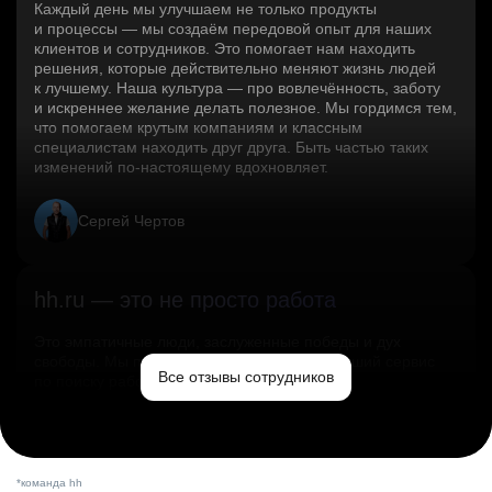
Каждый день мы улучшаем не только продукты
и процессы — мы создаём передовой опыт для наших
клиентов и сотрудников. Это помогает нам находить
решения, которые действительно меняют жизнь людей
к лучшему. Наша культура — про вовлечённость, заботу
и искреннее желание делать полезное. Мы гордимся тем,
что помогаем крутым компаниям и классным
специалистам находить друг друга. Быть частью таких
изменений по‑настоящему вдохновляет.
Сергей Чертов
hh.ru — это не просто работа
Это эмпатичные люди, заслуженные победы и дух
свободы. Мы помогаем миру и создаём лучший сервис
Все отзывы сотрудников
по поиску работы в стране.
Ольга Емельянова
*команда hh