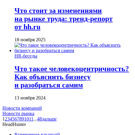
Что стоит за изменениями
на рынке труда: тренд-репорт
от hh.ru
18 ноября 2025
HR-беседы
Что такое человеко­центричность?
Как объяснить бизнесу
и разобраться самим
13 ноября 2024
Новости компаний
Новости рынка
1
2
3
4
5
6
7
8
9
10
11
...
48
дальше
HeadHunter
Размещение вакансий