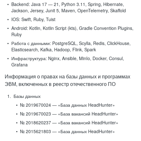
Backend:
Java 17 — 21, Python 3.11, Spring, Hibernate,
Jackson, Jersey, Junit 5, Maven, OpenTelemetry, Skaffold
IOS:
Swift, Ruby, Tuist
Android:
Kotlin, Kotlin Script (kts), Gradle Convention Plugins,
Ruby
Работа с данными:
PostgreSQL, Scylla, Redis, ClickHouse,
Elasticsearch, Kafka, Hadoop, Flink, Spark
Инфраструктура:
Nginx, Ansible, MinIo, Docker, Consul,
Grafana
Информация о правах на базы данных и программах
ЭВМ, включенных в реестр отечественного ПО
Базы данных
№ 2019670024 — «База данных HeadHunter»
№ 2019670023 — «База вакансий HeadHunter»
№ 2018620237 — «База вакансий HeadHunter»
№ 2015621803 — «База данных HeadHunter»