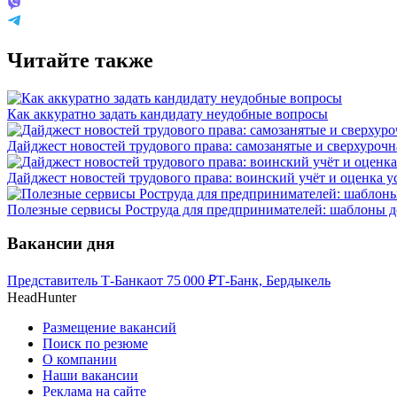
Читайте также
Как аккуратно задать кандидату неудобные вопросы
Дайджест новостей трудового права: самозанятые и сверхурочн
Дайджест новостей трудового права: воинский учёт и оценка у
Полезные сервисы Роструда для предпринимателей: шаблоны д
Вакансии дня
Представитель Т-Банка
от
75 000
₽
Т-Банк, Бердыкель
HeadHunter
Размещение вакансий
Поиск по резюме
О компании
Наши вакансии
Реклама на сайте