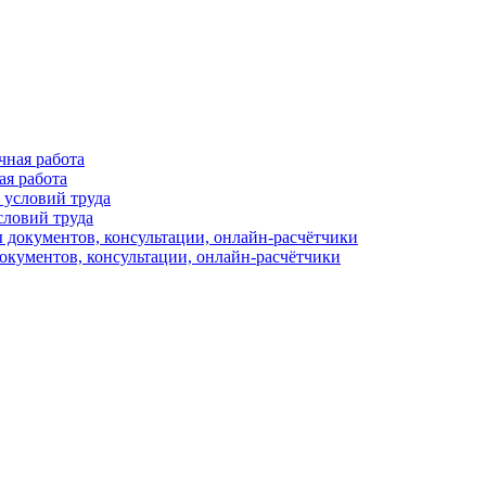
ая работа
словий труда
окументов, консультации, онлайн-расчётчики