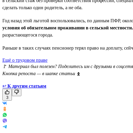
в сельский стаж без проверки соответствия профессии, специал
сделать только один родитель, а не оба.
Год назад этой льготой воспользовались, по данным ПФР, окол
условия об обязательном проживании в сельской местности.
разрастающегося города.
Раньше в таких случаях пенсионер терял право на доплату, се
Ещё о трудовом праве
🚩
Материал был полезен? Поделитесь им с друзьями в соцсетя
Кнопка репоста — в шапке статьи
⏫
↩
К другим статьям
3