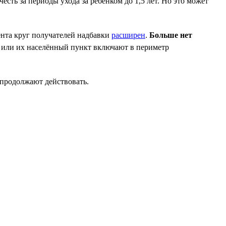
есть за периоды ухода за ребёнком до 1,5 лет. Но это может
дента круг получателей надбавки
расширен
.
Больше нет
 или их населённый пункт включают в периметр
 продолжают действовать.