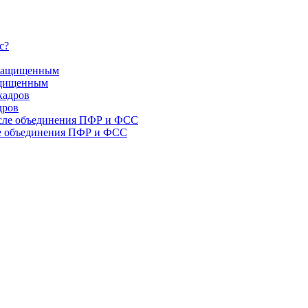
защищенным
дров
ле объединения ПФР и ФСС