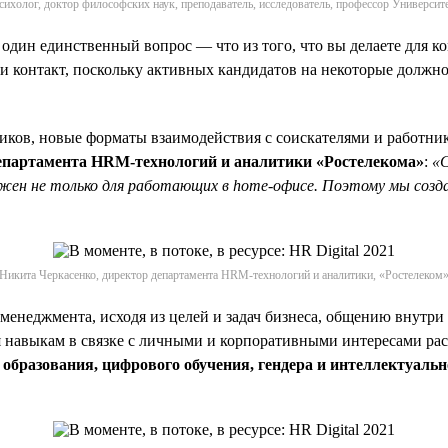
сихолог, доктор философских наук, преподаватель, исследователь, профессор Университ
 один единственный вопрос — что из того, что вы делаете для 
и контакт, поскольку активных кандидатов на некоторые должно
иков, новые форматы взаимодействия с соискателями и работник
департамента HRM-технологий и аналитики «Ростелекома»
:
«С
жен не только для работающих в home-офисе. Поэтому мы созда
Никита Черкасенко, директор департамента HRM-технологий и аналитики, «Ростелеком
менеджмента, исходя из целей и задач бизнеса, общению внутри
ия навыкам в связке с личными и корпоративными интересами ра
образования, цифрового обучения, гендера и интеллектуальн