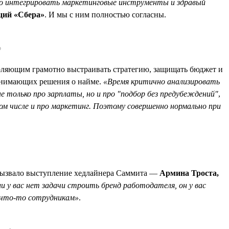
но интегрировать маркетинговые инструменты и здравый
ций «Сбера»
. И мы с ним полностью согласны.
р
ляющим грамотно выстраивать стратегию, защищать бюджет и
инимающих решения о найме.
«Время критично анализировать
е только про зарплаты, но и про "подбор без предубеждений"
,
м числе и про маркетинг. Поэтому совершенно нормально при
 вызвало выступление хедлайнера Саммита —
Армина Троста,
и у вас нет задачи строить бренд работодателя, он у вас
е что-то сотрудникам»
.