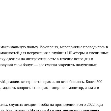
 максимальную пользу. Во-первых, мероприятие проводилось в
возможностей для погружения в глубины HR-сферы и смешанные
ку сделали на интерактивность: в течение всего дня в
олучил свой бонус — все смогли закрепить полученные
d-реалиях всегда не за горами, но все обошлось. Более 500
адавать вопросы спикерам, глядя не в монитор, а глаза в
иях, слушать лекции, чтобы на протяжении всего 2022 года
ть». Как отметила
Наталия Ахмина, директор дивизиона,