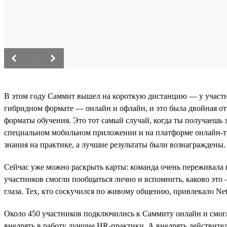
/
В этом году Саммит вышел на короткую дистанцию — у участни
гибридном формате — онлайн и офлайн, и это была двойная от
форматы обучения. Это тот самый случай, когда ты получаешь 
специальном мобильном приложении и на платформе онлайн-тр
знания на практике, а лучшие результаты были вознаграждены.
Сейчас уже можно раскрыть карты: команда очень переживала и
участников смогли пообщаться лично и вспомнить, каково это 
глаза. Тех, кто соскучился по живому общению, привлекало Ne
Около 450 участников подключились к Саммиту онлайн и смогли
внедрять в работу лучшие HR-практики. А внедрять действител