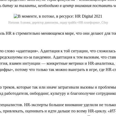
битву за таланты, необходимо в центр внимания поставить че
Наталия Ахмина, директор дивизиона, лидер трайба «HR-платформа», Сбер
оль HR в стремительно меняющемся мире, что они делают для то
ло слово «адаптация». Адаптация к той ситуации, что сложилась
сказуемы из-за пандемии. Адаптация к тем вызовам, что ставит б
тегия, взамен интуиции — конкретные метрики и HR-аналитика,
ифры», потому что только так можно выиграть в игре, где HR-
 треков, которые так или иначе затрагивали вызовы и проблем
д работодателя, онбординг, культуру и благополучие сотруднико
пециалистов. HR-эксперты большое внимание уделили не только
, привлекать, оценивать и идти дальше по всему HR-циклу.
«ИТ-