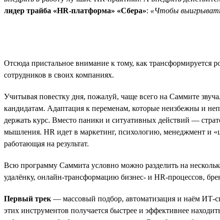
лидер трайба «HR-платформа» «Сбера»
:
«Чтобы выигрывать 
Отсюда пристальное внимание к тому, как трансформируется р
сотрудников в своих компаниях.
Учитывая повестку дня, пожалуй, чаще всего на Саммите звуча
кандидатам. Адаптация к переменам, которые неизбежны и непред
держать курс. Вместо паники и ситуативных действий — стра
мышления. HR идет в маркетинг, психологию, менеджмент и «ц
работающая на результат.
Всю программу Саммита условно можно разделить на несколько
удалёнку, онлайн-трансформацию бизнес- и HR-процессов, брен
Первый трек
— массовый подбор, автоматизация и наём ИТ-с
этих инструментов получается быстрее и эффективнее находить