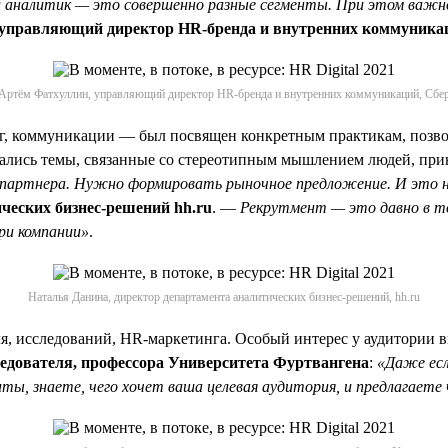
 и аналитик — это совершенно разные сегменты. При этом важ
 управляющий директор HR-бренда и внутренних коммуника
Артём Фатхуллин, управляющий директор HR-бренда и внутренних коммуникаций, Сбе
, коммуникации — был посвящен конкретным практикам, позво
мались темы, связанные со стереотипным мышлением людей, пр
ес-партнера. Нужно формировать рыночное предложение. И это н
ческих бизнес-решений hh.ru
. —
Рекрутмент — это давно в то
ри компании»
.
Наталья Данина, директор департамента аналитических бизнес-решений, hh.ru
ля, исследований, HR-маркетинга. Особый интерес у аудитории
ледователя, профессора Университета Фуртвангена
:
«Даже есл
ты, знаете, чего хочет ваша целевая аудитория, и предлагает