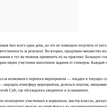
ков был всего один день, но это не помешало получить от него
ветственность за результат. Во-вторых, продумано множество 
знания и тут же можешь применить их на практике. Большую став
ансляции участники выполняли задания от спикеров. Каждый п
з-за возможного переноса мероприятия — локдаун в текущих covi
— ощущать атмосферу мероприятия, делиться опытом, эмоциями, з
twork Cafe, где обсуждалось увиденное и услышанное.
 полноценно участвовать в воркшопах, мастер-классах, дискусс
ьно предстоит многое, не теряя фокуса на «человекоцентричнос