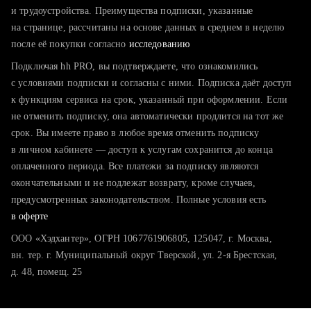
тратите много времени на поиск и вручную поднимаете
и трудоустройства. Преимущества подписки, указанные
резюме
на странице, рассчитаны на основе данных в среднем в неделю
после её покупки согласно
хотите сравнить себя с конкурентами и оценить шансы
исследованию
Подключая hh PRO, вы подтверждаете, что ознакомились
с условиями подписки и согласны с ними. Подписка даёт доступ
к функциям сервиса на срок, указанный при оформлении. Если
не отменить подписку, она автоматически продлится на тот же
срок. Вы имеете право в любое время отменить подписку
в личном кабинете — доступ к услугам сохранится до конца
оплаченного периода. Все платежи за подписку являются
окончательными и не подлежат возврату, кроме случаев,
предусмотренных законодательством. Полные условия есть
в оферте
ООО «Хэдхантер», ОГРН 1067761906805, 125047, г. Москва,
вн. тер. г. Муниципальный округ Тверской, ул. 2-я Брестская,
д. 48, помещ. 25